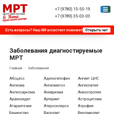
+7 (9780) 15-55-19
+7 (9789) 35-03-03
Заболевания диагностируемые
МРТ
Главная
Заболевания
Абсцесс
Аденогипофиз
Ангиит ЦНС
Ангиома
Ангиоматоз
Ангиопатия
Ангиосаркома
Аневризма
Анизотропия
Арахноидит
Артериит
Астроцитома
Атаралгезия
Атеросклероз
Атрофия
Бешенство
Васкулит
Вентрикулит