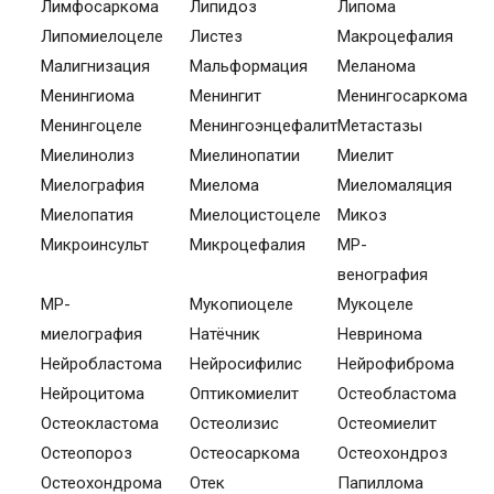
Лимфосаркома
Липидоз
Липома
Липомиелоцеле
Листез
Макроцефалия
Малигнизация
Мальформация
Меланома
Менингиома
Менингит
Менингосаркома
Менингоцеле
Менингоэнцефалит
Метастазы
Миелинолиз
Миелинопатии
Миелит
Миелография
Миелома
Миеломаляция
Миелопатия
Миелоцистоцеле
Микоз
Микроинсульт
Микроцефалия
МР-
венография
МР-
Мукопиоцеле
Мукоцеле
миелография
Натёчник
Невринома
Нейробластома
Нейросифилис
Нейрофиброма
Нейроцитома
Оптикомиелит
Остеобластома
Остеокластома
Остеолизис
Остеомиелит
Остеопороз
Остеосаркома
Остеохондроз
Остеохондрома
Отек
Папиллома