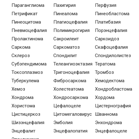
Параганглиома
Пахигирия
Перфузия
Петрификат
Пинеалома
Пинеобластома
Пинеоцитома
Плагиоцефалия
Платибазия
Пневмоцефалия
Полимикрогирия
Порэнцефалия
Пролактинома
Сакроилеит
Саркоидоз
Саркома
Саркоматоз
Скафоцефалия
Склероз
Спондилит
Спондилолистез
Субэпендимома
Телеангиоэктазия
Тератома
Токсоплазмоз
Тригоноцефалия
Тромбоз
Туберкулема
Фибросаркома
Хемодектома
Хемоз
Холестеатома
Хондробластома
Хондрома
Хондросаркома
Хордома
Хористома
Цефалоцеле
Цистернография
Цистицеркоз
Цитомегаловирус
Шваннома
Шизэнцефалия
Эмболия
Энхондрома
Энцефалит
Энцефалопатия
Энцефалоцеле