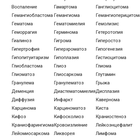
Воспаление
Гамартома
Ганглиоцитома
Гемангиобластома
Гемангиома
Гемангиоперицитом
Гематома
Гематомиелия
Гемолизис
Геморрагия
Герминома
Гетеротопия
Гиалиноз
Гигрома
Гиперостоз
Гипертрофия
Гиперхроматоз
Гипогенезия
Гипопитуитаризм
Гипоплазия
Гистиоцитома
Глиобластома
Глиоз
Глиома
Глиоматоз
Глиосаркома
Глутамин
Гранулема
Гранулематоз
Грыжа
Деменция
Диастематомиелия
Дисплазия
Диффузия
Инфаркт
Кавернома
Карцинома
Карциноматоз
Киста
Кифоз
Кифосколиоз
Краниостеноз
Краниофарингиома
Кровоизлияние
Лейкоэнцефалит
Лейомиосаркома
Ликворея
Лимфома